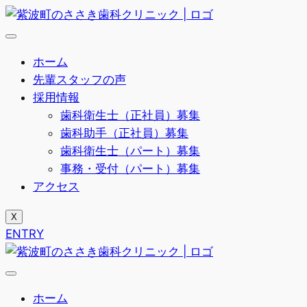
Skip
to
content
ホーム
先輩スタッフの声
採用情報
歯科衛生士（正社員）募集
歯科助手（正社員）募集
歯科衛生士（パート）募集
事務・受付（パート）募集
アクセス
X
ENTRY
ホーム